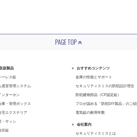
PAGE TOP
取扱製品
おすすめコンテンツ
キーレス錠
金庫の性能とサポート
入退室管理システム
セキュリティスミスの防犯設計理念
インターホン
防犯建物部品（CP認定錠）
金庫・管理ボックス
プロが認める「防犯DIY製品」のご紹
住宅エクステリア
電気錠の耐用年数
窓・サッシ
会社案内
南京錠
セキュリティスミスとは