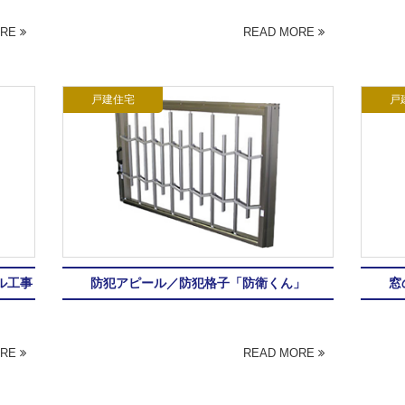
ORE
READ MORE
戸建住宅
戸
ル工事
防犯アピール／防犯格子「防衛くん」
窓
ORE
READ MORE