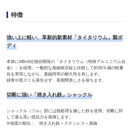
特徴
強い上に軽い、革新的新素材「タイタリウム」製ボ
ディ
本体にABUS社独自開発の「タイタリウム（特殊アルミニウム合
金）」を採用。一般的な真鍮南京錠と比較して約30％減の軽量
化を実現しながら、真鍮同等の耐久性を有します。
緑青や黒ズミも発生せず、長期間美しさを保ちます。
切断に強い「焼き入れ鉄」シャックル
シャックル（ツル）部には熱処理を施した鉄を使用。切断に対
して最も高い抵抗力を発揮します。
※強度の順位： 焼き入れ鉄＞ステンレス＞真鍮